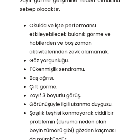
zayıf görme gelişimine neden olmasına
sebep olacaktır.
Okulda ve işte performansı
etkileyebilecek bulanık görme ve
hobilerden ve boş zaman
aktivitelerinden zevk alamamak.
Göz yorgunluğu.
Tükenmişlik sendromu.
Baş ağrısı.
Çift görme.
Zayıf 3 boyutlu görüş.
Görünüşüyle ​​ilgili utanma duygusu.
Şaşılık teşhisi konmayarak ciddi bir
problemin (duruma neden olan
beyin tümörü gibi) gözden kaçması
da mümkündür.