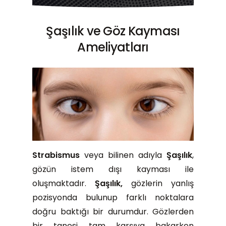
Şaşılık ve Göz Kayması
Ameliyatları
Strabismus
veya bilinen adıyla
Ş
aşılık
,
gözün istem dışı kayması ile
oluşmaktadır.
Şaşılık
,
gözlerin yanlış
pozisyonda bulunup farklı noktalara
doğru baktığı bir durumdur. Gözlerden
bir tanesi tam karşıya bakarken