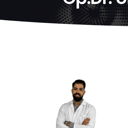
Hit enter to search or ESC to close