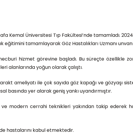
ustafa Kemal Üniversitesi Tıp Fakültesi’nde tamamladı. 20
lık eğitimini tamamlayarak Göz Hastalıkları Uzmanı unvanın
cburi hizmet görevine başladı. Bu süreçte özellikle zorl
eri alanlarında yoğun olarak çalıştı.
rakt ameliyatı ile çok sayıda göz kapağı ve gözyaşı siste
lusal basında yer alarak geniş yankı uyandırmıştır.
i ve modern cerrahi teknikleri yakından takip ederek hast
e hastalarını kabul etmektedir.