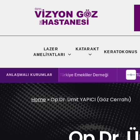
Skip
to
main
content
LAZER
KATARAKT
KERATOKONUS
AMELIYATLARI
Sen
Türkiye Emekliler Derneği
Türkiye İş Ban
ANLAŞMALI KURUMLAR
Home
»
Op.Dr. Ümit YAPICI (Göz Cerrahı)
Op.Dr. Ü