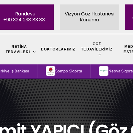
Randevu
Vizyon Göz Hastanesi
+90 324 238 83 83
Konumu
GÖZ
RETINA
MED
DOKTORLARIMIZ
TEDAVILERIMIZ
TEDAVILERI
EST
kası
Sompo Sigorta
Neova Sigorta
mit YAPICI (Göz