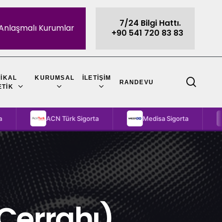
7/24 Bilgi Hattı.
Anlaşmalı Kurumlar
+90 541 720 83 83
IKAL
KURUMSAL
İLETIŞIM
sear
RANDEVU
ETIK
ACN Türk Sigorta
Medisa Sigorta
TBMM
 Cerrahı)