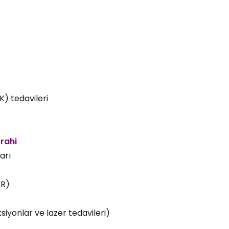
K) tedavileri
rrahi
arı
SR)
siyonlar ve lazer tedavileri)