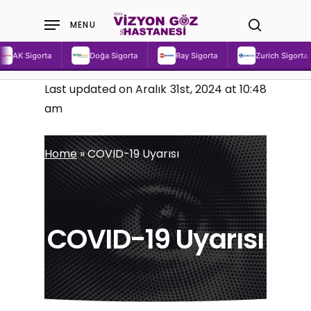
Skip
MENU
to
search
main
AK Sigorta
Doğa Sigorta
Ray Sigorta
Zurich Sigorta
content
Last updated on Aralık 31st, 2024 at 10:48
am
Home
»
COVID-19 Uyarısı
COVID-19 Uyarısı